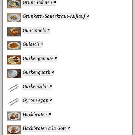
Grüne Bohnen
Grünkern-Sauerkraut-Auflauf
Guacamole
Gulasch
Gurkengemüse
Gurkenquark
Gurkensalat
Gyros vegan
Hackbraten
Hackbraten á la Gote