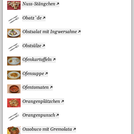
Nuss-Stängchen
Obatz`de
Obstsalat mit Ingwersahne
Obstsülze
Ofenkartoffeln
Ofensuppe
Ofentomaten
Orangenplätzchen
Orangenpunsch
Ossobuco mit Gremolata