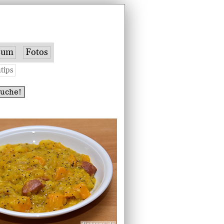
sum
Fotos
tips