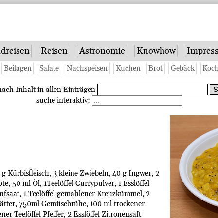
dreisen
Reisen
Astronomie
Knowhow
Impres
Beilagen
Salate
Nachspeisen
Kuchen
Brot
Gebäck
Koch
ach Inhalt in allen Einträgen
suche interaktiv:
g Kürbisfleisch, 3 kleine Zwiebeln, 40 g Ingwer, 2
e, 50 ml Öl, 1Teelöffel Currypulver, 1 Esslöffel
Senfsaat, 1 Teelöffel gemahlener Kreuzkümmel, 2
lätter, 750ml Gemüsebrühe, 100 ml trockener
ener Teelöffel Pfeffer, 2 Esslöffel Zitronensaft