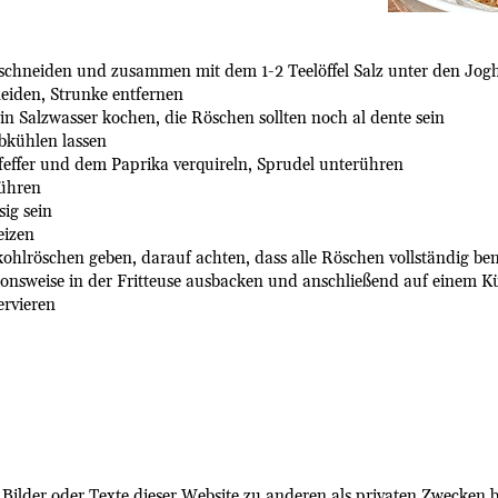
 schneiden und zusammen mit dem 1-2 Teelöffel Salz unter den Jogh
iden, Strunke entfernen
 Salzwasser kochen, die Röschen sollten noch al dente sein
bkühlen lassen
feffer und dem Paprika verquireln, Sprudel unterühren
ühren
sig sein
eizen
hlröschen geben, darauf achten, dass alle Röschen vollständig ben
onsweise in der Fritteuse ausbacken und anschließend auf einem K
rvieren
e Bilder oder Texte dieser Website zu anderen als privaten Zwecke